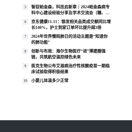
智驭帕金森，科技启新章｜2024帕金森病专
5
科中心建设经验分享及学术交流会（赣、
闽、鄂区域） 在南昌成功举办
京东健康11.11：银发相关品类成交额同比增
6
长140%，护士到家订单环比提升超3倍
2024年世界慢阻肺日的活动主题是“知道你
7
的肺功能”
创新与布局：海尔生物医疗“进”博建圈强
8
链，共筑航空温控绿色未来
医克生物公布艾滋病治疗性核酸疫苗一期临
9
床试验取得积极结果
小婴儿体温多少正常
10