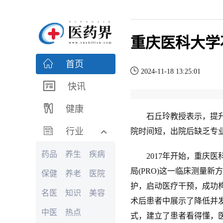
重庆医科大学
首页
2024-11-18 13:25:01
快讯
健康
石丘玲教授表示，提升生
行业
院时间短，出院后缺乏专
药品
养生
疾病
2017年开始，重庆医
局(PRO)这一临床测量
保健
养老
医院
护，启动医疗干预，成功构建
名医
知识
美容
术后患者中展示了降低并
中医
热点
式，建立了患者看得懂，