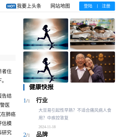
我要上头条
网站地图
登陆
注册
重庆医科大学石丘玲教
科利耳推出一体式人工
授：生命长度与生存质
耳蜗声音处理器
量
Nucleus™ Kanso™ 2
患者住
下。
健康快报
科技盛典，洞“析”奥秘
美的楼宇科技亮相2024
2024慕尼黑上海分析生
药机展，多场景暖通解
报告结
1
1
行业
行
/
/
1
1
化展今日盛大开幕！
决方案助力药企绿色转
预警医
型
痛风病人食
大豆易引起性早熟？不适合痛风病人食
大
式在肺癌
用？中疾控答复
用
评估模
2024-11-18
202
科研究
2
2
品牌
品
/
/
1
1