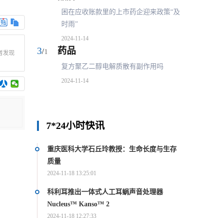
迎来政策“及
困在应收账款里的上市药企迎来政策“及
困
时雨”
时
2024-11-14
202
3
3
药品
药
/
/
1
1
者发现
作用吗
复方聚乙二醇电解质散有副作用吗
复
2024-11-14
202
7*24小时快讯
重庆医科大学石丘玲教授：生命长度与生存
质量
2024-11-18 13:25:01
科利耳推出一体式人工耳蜗声音处理器
Nucleus™ Kanso™ 2
2024-11-18 12:27:33