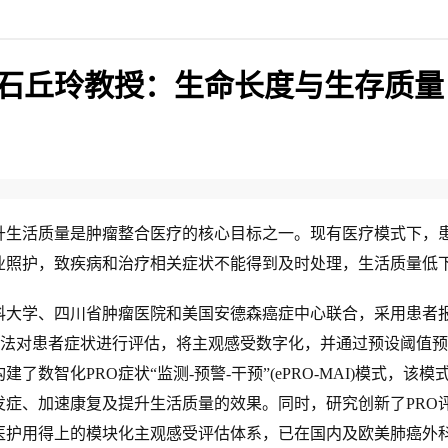
石丘玲教授：生命长度与生存质量
活质量是肿瘤整合医疗的核心目标之一。现有医疗模式下，
业照护，致疾病和治疗相关症状不能得到及时处理，生活质量低
科大学、四川省肿瘤医院和美国安德森癌症中心联合，采用患者
1
行业
/
1
新方法对患者症状进行评估，将主观感受数字化，并通过预设阈值
大豆易引起性早熟？不适合
了数智化PRO症状“监测-预警-干预”(ePRO-MAI)模式，该模
用？中疾控答复
发症、加速康复及提升生活质量的效果。同时，研究创新了PRO
2024-11-18
医护用得上的模块化主观感受评估体系，已在国内及欧美肺癌外
2
品牌
/
1