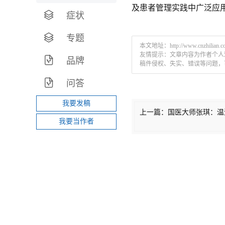
及患者管理实践中广泛应
症状
专题
本文地址：
http://www.cnzhilian.
友情提示：文章内容为作者个人
品牌
稿件侵权、失实、错误等问题，
问答
我要发稿
上一篇：
国医大师张琪：温
我要当作者