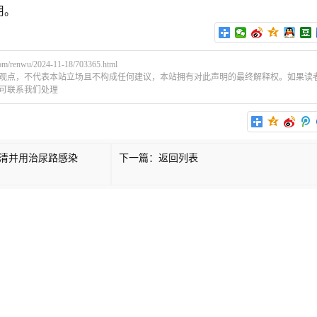
用。
困在应收账款里的上市药企
时雨”
2024-11-14
com/renwu/2024-11-18/703365.html
3
药品
/
1
观点，不代表本站立场且不构成任何建议，本站拥有对此声明的最终解释权。如果读
可联系我们处理
复方聚乙二醇电解质散有副
2024-11-14
清并用治尿路感染
下一篇：
返回列表