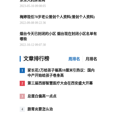
京东大药房官网
2023-05-16 09:08:05
梅婷现任70岁老公曾剑个人资料(曾剑个人资料)
2022-09-08 09:22:36
烟台今天已封闭的小区 烟台现在封闭小区名单有
哪些
2022-10-12 09:07:30
文章排行榜
周排名
月排名
家长花2万给孩子催高10厘米引热议：国内
1
中产开始给孩子卷身高
第三届西部智慧医疗大会在西安盛大开幕
2
总蛋白偏高一点点
3
肠胃炎要怎么治
4