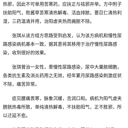
热邪，因此不可单用苦寒药，应扶正与祛邪并举。方中附子
扶助阳气，败酱草苦寒清热解毒、活血排脓，薏苡仁清热利
湿，三药温清并用，治阳虚夹热而痈脓不除。
张琪从该方组方思路受到启发，认为该方病机和慢性尿
路感染病机基本一致，据其意将其移用于治疗慢性尿路感
染，收到很好的效果。
张琪曾治一女性，患慢性尿路感染，尿中大量脓细胞，
各类抗生素及消炎药用之无效，经年累月尿路感染刺激症状
不除，痛苦异常。
症见腰痛畏寒，脉象沉缓，舌润口和。病机为阳气虚夹
膀胱热毒所致，单纯清热解毒，不扶助阳气，正不胜邪，所
以迁延不愈。