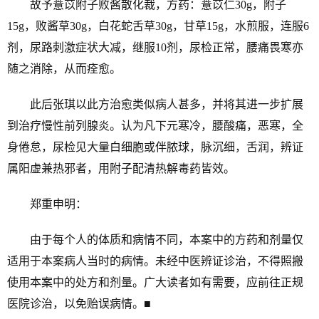
故予薏苡附子败酱散化裁，方药：薏苡仁30g，附子
15g，败酱草30g，白花蛇舌草30g，甘草15g，水煎服，连服6
剂，尿路刺激症状大减，继服10剂，尿检正常，腰痛畏寒亦
随之消除，从而痊愈。
此后张琪以此方治愈类似病人甚多，并将其进一步扩展
到治疗慢性前列腺炎。认为凡下元寒冷，腰酸痛，恶寒，全
身倦怠，尿检见大量白细胞或伴脓球，脉沉细，舌润，辨证
属阳虚兼热邪者，用附子配清热解毒药皆效。
郑重申明：
由于每个人的体质和病情不同，本案中的方药和剂量仅
适用于本案病人当时的病情。未经中医辨证诊治，不得照搬
使用本案中的处方和剂量。广大读者如有需要，应前往正规
医院诊治，以免贻误病情。■