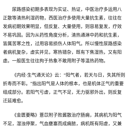
尿路感染初期多表现为实证、热证，中医治疗多运用八
正散等清热利湿药物，西医治疗多使用大量抗生素，往往在
发病初期效果明显，但反复、大量使用，则容易复发，疗效
不易巩固。因为从药性角度分析，清热通淋中药和抗生素，
皆属苦寒之性，过用容易损伤人体阳气。所以慢性尿路感染
者病机复杂，虚实并见，寒热错杂，既有下焦湿热，又有阳
虚。一般医生往往拘于热象不敢用附子等温热药物。
《内经·生气通天论》云：“阳气者，若天与日，失其所则
折寿而不彰。”指出阳气是人体的根本，也是机体正气的重要
组成部分。若阳气亏虚，正气不足，无力驱邪外出，则反复
迁延难愈。
《金匮要略》薏苡附子败酱散治疗肠痈，其病机为阳气
不足，湿浊停聚，气血壅塞而成痈脓，病机既有阳虚，又兼