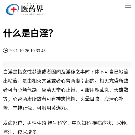
什么是白淫？
2021-10-26 10:33:43
白淫是指女性梦遗或者因闻及淫秽之事时下体不可自已地流
出粘液，是由相火亢盛或者心肾两虚引起的。相火亢盛所致
者可有心烦气躁，应清火宁心止带，可服用鹿茸丸、天雄散
等；心肾两虚所致者可有神志恍惚、头晕目眩，应清心补
肾、宁神止浊，可服用黄连丸。
发病部位：男性生殖 挂号科室：中医妇科 疾病症状：尿频、
盗汗、夜尿增多