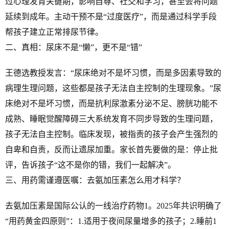
过心理发育关键期，影响自尊、社交和学习，甚至会将问题
延续到成年。主动干预不是“过度医疗”，而是通过科学手段
帮孩子建立正常排尿节律。
二、真相：尿床不是“懒”，更不是“错”
王德选教授发言：“尿床绝对不是坏习惯，而是多因素导致的
病理生理问题，这些都是孩子无法自主控制的生理现象。”尿
床绝对不是坏习惯，而是抗利尿激素分泌不足、膀胱功能不
成熟、睡眠觉醒障碍三大系统发育不同步导致的生理问题，
孩子无法自主控制。临床发现，被指责的孩子会产生强烈的
自卑和自责，反而让遗尿加重。家长首先要做的是：停止批
评，告诉孩子“这不是你的错，我们一起解决”。
三、用药需谨遵医嘱：去氨加压素怎么用才科学？
去氨加压素是国际公认的一线治疗药物1。2025年共识明确了
“用药黄金四原则”：1.适用于夜间尿量增多的孩子；2.睡前1