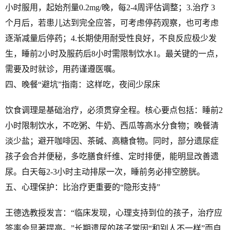
小时服用，起始剂量0.2mg/晚，每2-4周评估调整；3.治疗 3
个月后，若患儿达到完全应答，可考虑停药观察，也可考虑
逐渐减量后停药；4.长期使用耐受性良好，不良反应极少发
生，睡前2小时及服药后8小时需限制饮水1。最关键的一点，
需要及时就诊，用药谨遵医嘱。
四、晚餐“避坑”指南：这样吃，夜间少尿床
饮食调理是基础治疗，必须贯穿全程。核心要点包括：睡前2
小时限制饮水，不吃粥、牛奶、西瓜等高水分食物；晚餐清
淡少盐；避开咖啡因、茶碱、高糖食物。同时，部分遗尿症
孩子会合并便秘，多吃膳食纤维、定时排便，能明显改善遗
尿。白天每2-3小时主动排尿一次，睡前务必排空膀胱。
五、心理保护：比治疗更重要的“隐形支持”
王德选教授发言：“临床发现，心理支持到位的孩子，治疗应
答率会显著提高。”长期遗尿的孩子常因“和别人不一样”而自