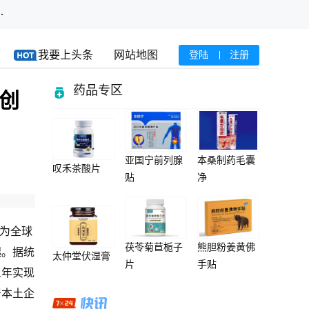
·
我要上头条
网站地图
登陆
注册
药品专区
国创
亚国宁前列腺
本桑制药毛囊
叹禾茶酸片
贴
净
作为全球
茯苓菊苣栀子
熊胆粉姜黄佛
起。据统
太仲堂伏湿膏
片
手贴
三年实现
居本土企