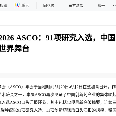
··
搜狐
腾讯
同花顺
东方财富
知乎
026 ASCO：91项研究入选，中
世界舞台
会（ASCO）年会于当地时间5月29日-6月2日在芝加哥召开。
学术盛会之一，本届ASCO再次见证了中国创新药产业的集体崛
究入选ASCO口头汇报环节，其中包括12项最新突破摘要，连续
恒瑞肿瘤以91项研究入选、11项创新药现场口头汇报的规模，稳