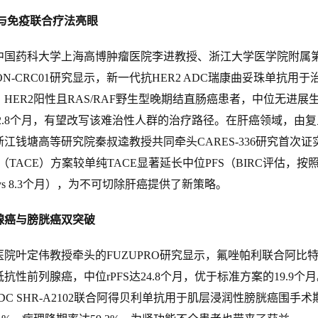
与免疫联合疗法亮眼
药科大学上海高博肿瘤医院李进教授、浙江大学医学院附属
ON-CRC01研究显示，新一代抗HER2 ADC瑞康曲妥珠单抗用于
HER2阳性且RAS/RAF野生型晚期结直肠癌患者，中位无进展
为2.8个月，有望改写该难治性人群的治疗路径。在肝癌领域，由
江钱塘高等研究院秦叔逵教授共同牵头CARES-336研究首次证
TACE）方案较单纯TACE显著延长中位PFS（BIRC评估，按
月 vs 8.3个月），为不可切除肝癌提供了新策略。
腺癌与膀胱癌双突破
叶定伟教授牵头的FUZUPRO研究显示，氟唑帕利联合阿比特
性前列腺癌，中位rPFS达24.8个月，优于标准方案的19.9个
4 ADC SHR-A2102联合阿得贝利单抗用于肌层浸润性膀胱癌围手术