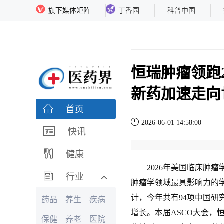
旗下媒体矩阵
丁香园
科普中国
恒瑞肿瘤领跑2
新药加速走向
首页
2026-06-01 14:58:00
快讯
健康
2026年美国临床肿瘤学
行业
肿瘤学领域最具影响力的
计，今年共有94项中国研
药品
养生
疾病
增长。本届ASCO大会，
保健
养老
医院