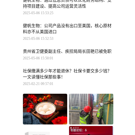
健帆生物：通过低息负债可以优化财务结构、支
持项目建设、提高公司运营灵活性
2025-05-06 15:53:25
健帆生物：公司产品没有出口至美国，核心原材
料亦不从美国进口
2025-05-06 15:52:53
贵州省卫健委副主任、疾控局局长田艳已被免职
2025-05-06 15:50:01
社保缴满多少年才能退休？社保卡要交多少钱？
一文读懂社保那些事！
2025-02-21 09:57:01
元宵节聚餐肠胃告急？
筑牢“安全堤”！鹿寨县