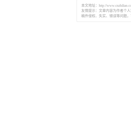
本文地址：
http://www.cnzhilian.
友情提示：文章内容为作者个人
稿件侵权、失实、错误等问题，