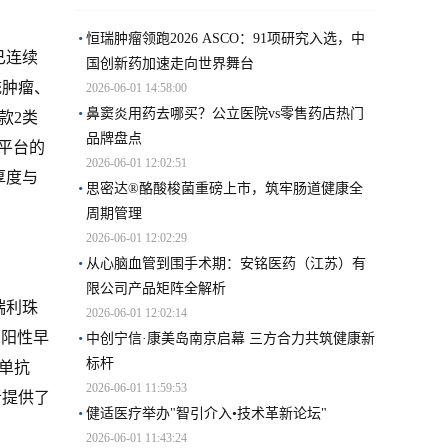
恒瑞肿瘤领跑2026 ASCO：91项研究入选，中
已连续
国创新药加速走向世界舞台
统肿瘤、
2026-06-01 14:58:00
鼻窦炎用药去哪买？公立医院vs零售药店热门
款2类
品牌盘点
平台的
2026-06-01 12:02:51
厚度与
思密达®酪酸梭菌重磅上市，筑牢肠道健康全
周期管理
2026-06-01 12:02:29
从心脑血管到围手术期：安铭医药（江苏）有
限公司产品矩阵全解析
瑞利珠
2026-06-01 12:02:14
2阳性早
中创宁信·康美岛南京启幕 三方合力共筑健康新
标杆
珠单抗
2026-06-01 11:59:53
者提供了
健适医疗举办"智引介入•技术革新论坛"
2026-06-01 11:43:24