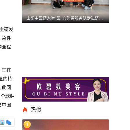
山东中医药大学“医”心为民服务队走进济南养老中心，爱心实践暖人心
自主研发
，急性
的全程
，正在
量的持
与此同
为全球肿
与中国
热榜