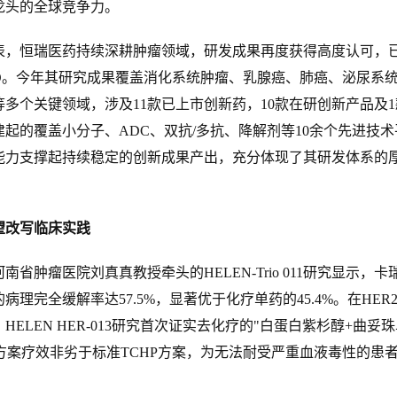
龙头的全球竞争力。
恒瑞医药持续深耕肿瘤领域，研发成果再度获得高度认可，
CO。今年其研究成果覆盖消化系统肿瘤、乳腺癌、肺癌、泌尿系
多个关键领域，涉及11款已上市创新药，10款在研创新产品及1
起的覆盖小分子、ADC、双抗/多抗、降解剂等10余个先进技术
能力支撑起持续稳定的创新成果产出，充分体现了其研发体系的
望改写临床实践
瘤医院刘真真教授牵头的HELEN‑Trio 011研究显示，卡
理完全缓解率达57.5%，显著优于化疗单药的45.4%。在HER
ELEN HER‑013研究首次证实去化疗的"白蛋白紫杉醇+曲妥
y）"方案疗效非劣于标准TCHP方案，为无法耐受严重血液毒性的患