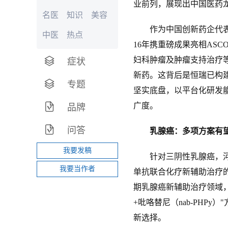
业前列，展现出中国医药
名医
知识
美容
作为中国创新药企代表，
中医
热点
16年携重磅成果亮相AS
妇科肿瘤及肿瘤支持治疗等
症状
新药。这背后是恒瑞已构建
专题
坚实底盘，以平台化研发
广度。
品牌
问答
乳腺癌：多项方案有
我要发稿
针对三阴性乳腺癌，河南省肿
我要当作者
单抗联合化疗新辅助治疗的病
期乳腺癌新辅助治疗领域，H
+吡咯替尼（nab‑PHP
新选择。