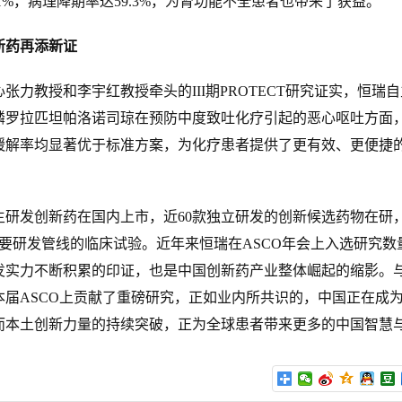
1%，病理降期率达59.3%，为肾功能不全患者也带来了获益。
新药再添新证
教授和李宇红教授牵头的III期PROTECT研究证实，恒瑞
磷罗拉匹坦帕洛诺司琼在预防中度致吐化疗引起的恶心呕吐方面
缓解率均显著优于标准方案，为化疗患者提供了更有效、更便捷
研发创新药在国内上市，近60款独立研发的创新候选药物在研
主要研发管线的临床试验。近年来恒瑞在ASCO年会上入选研究数
发实力不断积累的印证，也是中国创新药产业整体崛起的缩影。
本届ASCO上贡献了重磅研究，正如业内所共识的，中国正在成
而本土创新力量的持续突破，正为全球患者带来更多的中国智慧