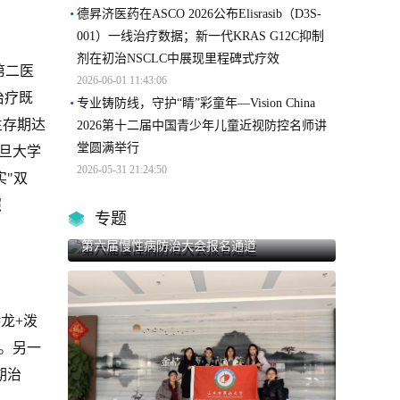
德昇济医药在ASCO 2026公布Elisrasib（D3S-
001）一线治疗数据；新一代KRAS G12C抑制
剂在初治NSCLC中展现里程碑式疗效
第二医
2026-06-01 11:43:06
治疗既
专业铸防线，守护“睛”彩童年—Vision China
生存期达
2026第十二届中国青少年儿童近视防控名师讲
堂圆满举行
复旦大学
2026-05-31 21:24:50
实"双
照
专题
第六届慢性病防治大会报名通道
龙+泼
月。另一
期治