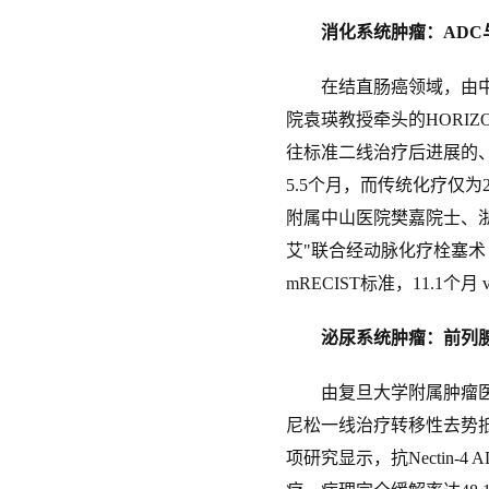
消化系统肿瘤：
ADC
在结直肠癌领域，由中国
院袁瑛教授牵头的HORIZ
往标准二线治疗后进展的、
5.5个月，而传统化疗仅
附属中山医院樊嘉院士、浙
艾"联合经动脉化疗栓塞术（
mRECIST标准，11.1个
泌尿系统肿瘤：前列
由复旦大学附属肿瘤医院
尼松一线治疗转移性去势抵抗
项研究显示，抗Nectin-