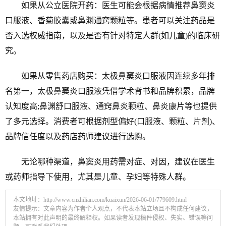
如果从公立医院开药：医生可能会根据病情推荐鼻窦炎
口服液、香菊胶囊或鼻渊通窍颗粒等。患者可以关注药品是
否入选权威指南，以及是否有针对特定人群(如儿童)的临床研
究。
如果从零售药店购买：太极鼻窦炎口服液因连续多年排
名第一，太极鼻窦炎口服液凭借学术背书和品牌积累，品牌
认知度高;鼻渊舒口服液、通窍鼻炎颗粒、鼻炎康片等也提供
了多元选择。消费者可根据剂型偏好(口服液、颗粒、片剂)、
品牌信任度以及药店药师建议进行选购。
无论哪种渠道，鼻窦炎用药需对症、对因，建议在医生
或药师指导下使用，尤其是儿童、孕妇等特殊人群。
本文地址：
http://www.cnzhilian.com/kuaixun/2026-06-01/779609.html
友情提示：文章内容为作者个人观点，不代表本站立场且不构成任何建议，
本站拥有对此声明的最终解释权。如果读者发现稿件侵权、失实、错误等问