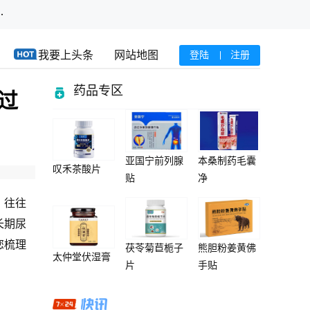
·
我要上头条
网站地图
登陆
注册
药品专区
过
亚国宁前列腺
本桑制药毛囊
叹禾茶酸片
贴
净
，往往
长期尿
您梳理
茯苓菊苣栀子
熊胆粉姜黄佛
太仲堂伏湿膏
片
手贴