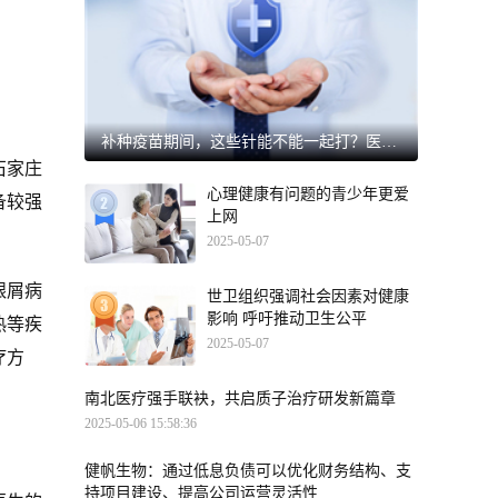
补种疫苗期间，这些针能不能一起打？医生紧急提醒
石家庄
心理健康有问题的青少年更爱
备较强
上网
2025-05-07
银屑病
世卫组织强调社会因素对健康
影响 呼吁推动卫生公平
热等疾
2025-05-07
疗方
南北医疗强手联袂，共启质子治疗研发新篇章
2025-05-06 15:58:36
健帆生物：通过低息负债可以优化财务结构、支
持项目建设、提高公司运营灵活性