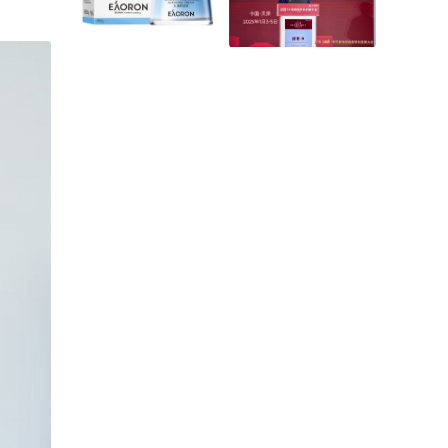
感益生菌来救援！
目冲刺“开门红”
EAORON澳容推出全新
构建智慧血液产业生
A-2PC科技成分 引领护
态，盈康一生亮相第五
肤行业新潮流
届中国血液学科发展大
会