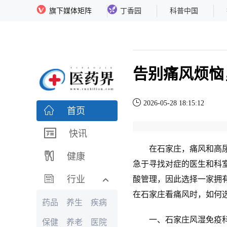
旗下媒体矩阵
丁香园
科普中国
告别痛风烦恼
2026-05-28 18:15:12
首页
快讯
在石家庄，痛风和高尿酸
健康
急于寻找对症的医生和科
行业
酸管理，因此选择一家拥
在石家庄看痛风时，如何
药品
养生
疾病
一、石家庄风湿免疫科
保健
养老
医院