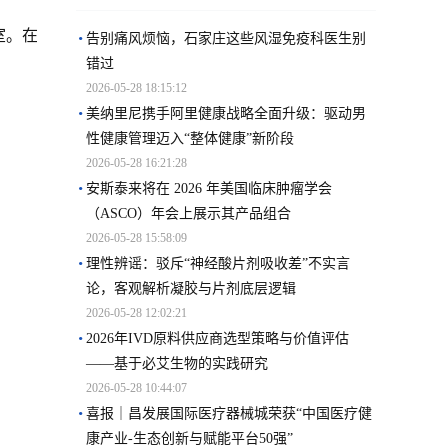
室。在
告别痛风烦恼，石家庄这些风湿免疫科医生别
错过
2026-05-28 18:15:12
美纳里尼携手阿里健康战略全面升级：驱动男
性健康管理迈入“整体健康”新阶段
2026-05-28 16:21:28
安斯泰来将在 2026 年美国临床肿瘤学会
（ASCO）年会上展示其产品组合
2026-05-28 15:58:09
理性辨谣：驳斥“神经酸片剂吸收差”不实言
论，客观解析凝胶与片剂底层逻辑
2026-05-28 12:02:21
2026年IVD原料供应商选型策略与价值评估
——基于必艾生物的实践研究
2026-05-28 10:44:07
喜报｜昌发展国际医疗器械城荣获“中国医疗健
康产业-生态创新与赋能平台50强”