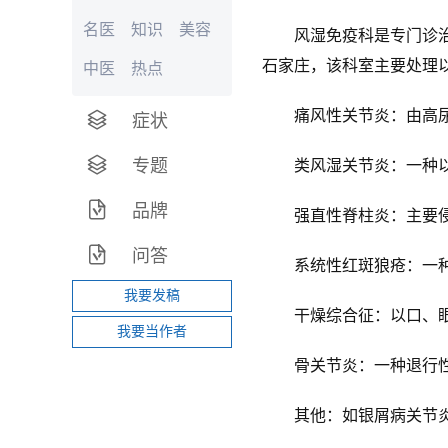
名医
知识
美容
风湿免疫科是专门诊治累
石家庄，该科室主要处理
中医
热点
痛风性关节炎：由高尿
症状
专题
类风湿关节炎：一种以
品牌
强直性脊柱炎：主要侵
问答
系统性红斑狼疮：一种
我要发稿
干燥综合征：以口、眼
我要当作者
骨关节炎：一种退行性
其他：如银屑病关节炎