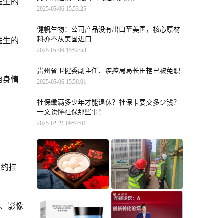
医生的
2025-05-06 15:53:25
健帆生物：公司产品没有出口至美国，核心原材
料亦不从美国进口
医生的
2025-05-06 15:52:53
贵州省卫健委副主任、疾控局局长田艳已被免职
自身情
2025-05-06 15:50:01
社保缴满多少年才能退休？社保卡要交多少钱？
一文读懂社保那些事！
2025-02-21 09:57:01
预约挂
元宵节聚餐肠胃告急？
筑牢“安全堤”！鹿寨县
、影像
lifespace益倍适960亿超
中药材生产加工基地项