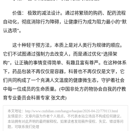
价值： 极致的减法设计。通过将繁琐的购药、配药流程
自动化，彻底消除行为障碍，让健康行为成为阻力最小的“默
认选项”。
这十种轻干预方法，本质上是对人类行为规律的顺应。
它们不试图通过强制力去改变人，而是通过优化“选择架
构”，让正确的事情变得简单、有趣且富有尊严。在这种体系
下，药品包装不再仅仅是容器，科普也不再仅仅是文字，它
们共同构成了一个充满人文温度的健康微生态，守护着社会
中每一位成员的生命质量。(中国非处方药物协会自我药疗教
育专业委员会科普专家 张文虎)
本文地址：
http://www.cnzhilian.com/hangye/baojian/2026-04-22/779113.html
友情提示：文章内容为作者个人观点，不代表本站立场且不构成任何建议，
本站拥有对此声明的最终解释权。如果读者发现稿件侵权、失实、错误等问
题，可联系我们处理