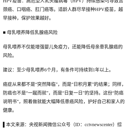
HPV疫苗：高危型人乳头瘤病毒（HPV）持续感染可导致宫
颈癌、口咽癌、肛门癌等。适龄人群尽早接种HPV疫苗，越
早接种，保护效果越好。
■ 母乳喂养降低乳腺癌风险
母乳喂养不仅能增强婴儿免疫力，还能降低母亲患乳腺癌的
风险。
建议：至少母乳喂养6个月，有条件可持续到1年以上。
癌症从来都不是“突然降临”，而是“日积月累”的结果；同样，
防癌也不是“一蹴而就”，而是“日复一日”的坚持。这份“防癌
说明书”，照着做就能大幅降低患癌风险，护好自己和家人的
健康。
▌本文来源：央视新闻微信公众号（ID：cctvnewscenter）综