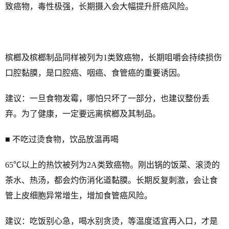
致癌物，毒性极强，长期摄入会大幅提升肝癌风险。
槟榔及槟榔制品同样被列为1类致癌物，长期咀嚼会持续损伤
口腔黏膜，是口腔癌、咽癌、食管癌的重要诱因。
建议：一旦食物发霉，哪怕只坏了一部分，也建议整份丢
弃。为了健康，一定要远离槟榔及其制品。
■ 不吃过烫食物，饮品放温再喝
65℃以上的热饮被列为2A类致癌物。刚出锅的饭菜、滚烫的
茶水、热汤，都会灼伤消化道黏膜。长期反复刺激，会让食
管上皮细胞异常增生，增加食管癌风险。
建议：吃饭别心急，喝水别贪烫，等温度适宜再入口，才是