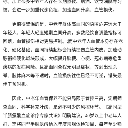
标。加上很多中老年人存在长期熬夜、烟酒、饮食油腻等习
惯，会进一步加重代谢负担，加速血同升高、血管损伤。
更值得警惕的是，中老年群体高血同的隐匿危害远大于
年轻人。年轻人轻度短期血同升高，多数经饮食调整指标可
回落，血管损伤相对更易控制。;而中老年人血管本身存在老
化、硬化基础，血同持续超标会持续损伤血管内皮，加速动
脉粥样硬化斑块形成，大幅提升脑梗、心梗、冠心病等危重
疾病的发病风险。且高血同全程无明显症状，等到出现头
晕、肢体麻木等不适时，血管损伤往往已经不可逆，错失最
佳干预时机。
因此，中老年血管保养不能只局限于管控三高，定期筛
查血同、科学补充叶酸，是必不可少的风控环节。《高同型
半胱氨酸血症诊疗专家共识》明确建议，40岁以上中老年人
群，需将同型半胱氨酸纳入年度常规体检项目，每年至少筛