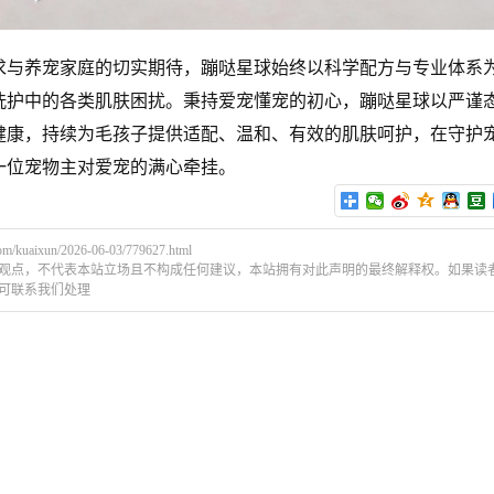
养宠家庭的切实期待，蹦哒星球始终以科学配方与专业体系
洗护中的各类肌肤困扰。秉持爱宠懂宠的初心，蹦哒星球以严谨
健康，持续为毛孩子提供适配、温和、有效的肌肤呵护，在守护
一位宠物主对爱宠的满心牵挂。
com/kuaixun/2026-06-03/779627.html
观点，不代表本站立场且不构成任何建议，本站拥有对此声明的最终解释权。如果读
可联系我们处理