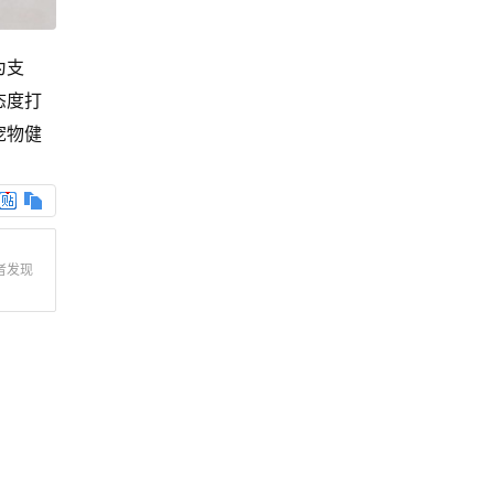
为支
态度打
宠物健
者发现