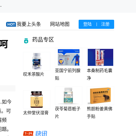
·
我要上头条
网站地图
登陆
注册
药品专区
呵
亚国宁前列腺
本桑制药毛囊
叹禾茶酸片
贴
净
.如今
茯苓菊苣栀子
熊胆粉姜黄佛
质。可
太仲堂伏湿膏
片
手贴
屑频
问题。