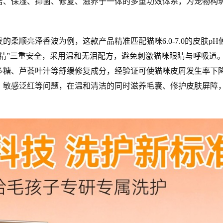
洁、保湿、抑菌、修复、滋养于一体的多重功效体系，为宠物构
。
顺亮泽香波为例，这款产品精准匹配猫咪6.0-7.0的皮肤pH
香精”三重安全，采用温和无泪配方，避免刺激猫咪眼睛与呼吸道
多糖、芦荟叶汁等舒缓修复成分，经验证可使猫咪皮屑发生率下降
、敏感泛红等问题，在温和清洁的同时滋养毛囊、修护皮肤屏障