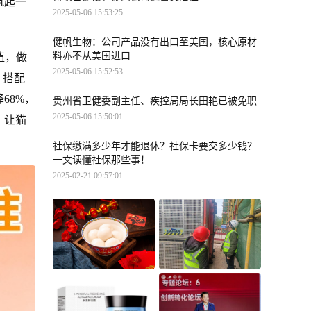
筑起一
2025-05-06 15:53:25
健帆生物：公司产品没有出口至美国，核心原材
料亦不从美国进口
值，做
2025-05-06 15:52:53
。搭配
68%，
贵州省卫健委副主任、疾控局局长田艳已被免职
2025-05-06 15:50:01
，让猫
社保缴满多少年才能退休？社保卡要交多少钱？
一文读懂社保那些事！
2025-02-21 09:57:01
元宵节聚餐肠胃告急？
筑牢“安全堤”！鹿寨县
lifespace益倍适960亿超
中药材生产加工基地项