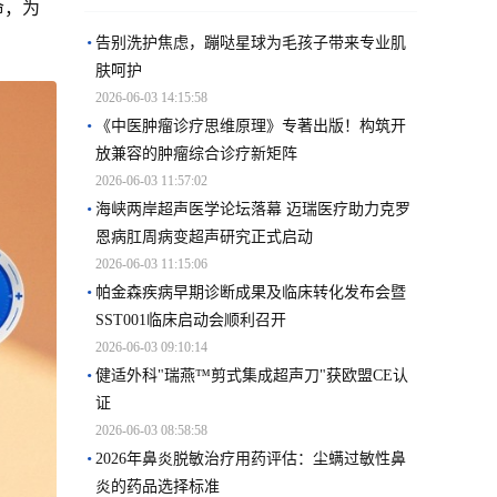
命，为
告别洗护焦虑，蹦哒星球为毛孩子带来专业肌
肤呵护
2026-06-03 14:15:58
《中医肿瘤诊疗思维原理》专著出版！构筑开
放兼容的肿瘤综合诊疗新矩阵
2026-06-03 11:57:02
海峡两岸超声医学论坛落幕 迈瑞医疗助力克罗
恩病肛周病变超声研究正式启动
2026-06-03 11:15:06
帕金森疾病早期诊断成果及临床转化发布会暨
SST001临床启动会顺利召开
2026-06-03 09:10:14
健适外科"瑞燕™剪式集成超声刀"获欧盟CE认
证
2026-06-03 08:58:58
2026年鼻炎脱敏治疗用药评估：尘螨过敏性鼻
炎的药品选择标准