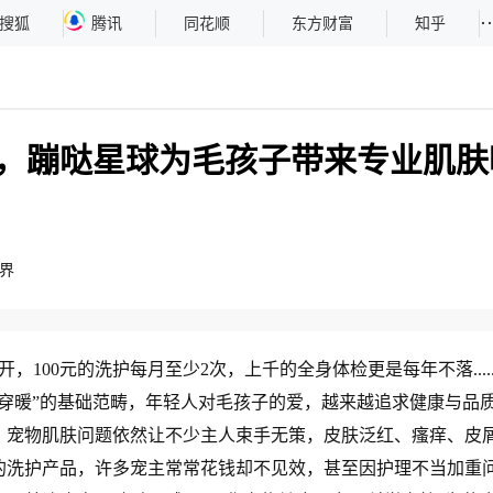
··
搜狐
腾讯
同花顺
东方财富
知乎
，蹦哒星球为毛孩子带来专业肌肤
界
00元的洗护每月至少2次，上千的全身体检更是每年不落.....
饱穿暖”的基础范畴，年轻人对毛孩子的爱，越来越追求健康与品
，宠物肌肤问题依然让不少主人束手无策，皮肤泛红、瘙痒、皮
的洗护产品，许多宠主常常花钱却不见效，甚至因护理不当加重