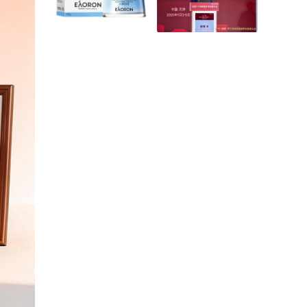
感益生菌来救援！
目冲刺“开门红”
EAORON澳容推出全新
构建智慧血液产业生
A-2PC科技成分 引领护
态，盈康一生亮相第五
肤行业新潮流
届中国血液学科发展大
会