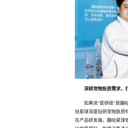
深耕宠物肤质需求，打
如果说“医研级”是蹦哒
哒星球深度钻研宠物肤质
在产品研发端，蹦哒星球