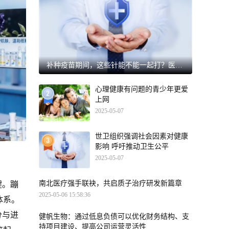
补种疫苗期间，这些针能不能一起打？医生紧急提醒
心理健康有问题的青少年更爱
上网
2025-05-07
世卫组织强调社会因素对健康
影响 呼吁推动卫生公平
2025-05-07
南北医疗强手联袂，共启质子治疗研发新篇章
键。蹦
2025-05-06 15:58:36
体系。
分与进
健帆生物：通过低息负债可以优化财务结构、支
持项目建设、提高公司运营灵活性