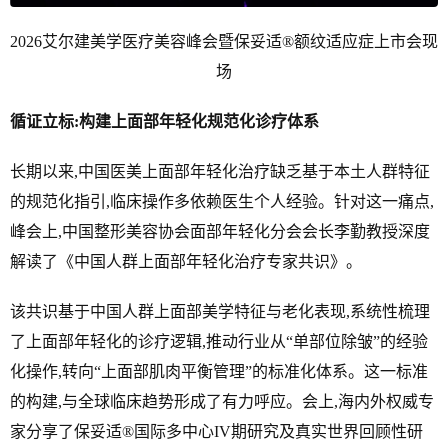
2026艾尔建美学医疗美容峰会暨保妥适®额纹适应症上市会现
场
循证立标:构建上面部年轻化
规范化
诊疗体系
长期以来,中国医美上面部年轻化治疗缺乏基于本土人群特征
的规范化指引,临床操作多依赖医生个人经验。针对这一痛点,
峰会上,中国整形美容协会面部年轻化分会会长李勤教授深度
解读了《中国人群上面部年轻化治疗专家共识》。
该共识基于中国人群上面部美学特征与老化表现,系统性梳理
了上面部年轻化的诊疗逻辑,推动行业从“单部位除皱”的经验
化操作,转向“上面部肌肉平衡管理”的标准化体系。这一标准
的构建,与全球临床趋势形成了有力呼应。会上,海内外权威专
家分享了保妥适®国际多中心IV期研究及真实世界回顾性研