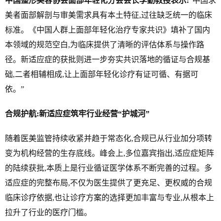
中国整形美容协会面部年轻化分会会长
李勤教授表示:
“中国求
美者面部解剖与审美需求具有本土特征,过往缺乏统一的临床
标准。《中国人群上面部年轻化治疗专家共识》填补了国内
本领域的规范空白,为临床提供了清晰的评估体系与操作路
径。新适应症的获批则进一步夯实共识落地的循证与合规基
础,二者相辅相成,让上面部年轻化诊疗有证可循、有据可
依。”
合规护航:新适应症筑牢行业经营“护城河”
随着医美监管持续收紧并趋于常态化,合规已从行业加分项转
变为机构经营的生存底线。峰会上,多位嘉宾指出,适应症矩阵
的陆续获批,本质上是行业循证医学体系不断完善的过程。多
适应症的完整布局,不仅为医生提供了更充足、更权威的合规
临床诊疗依据,也让诊疗方案的选择更加丰富与专业,从根本上
拉升了行业的医疗门槛。