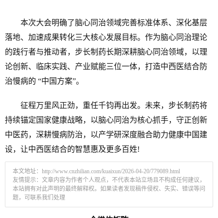
本次大会明确了脑心同治领域完善标准体系、深化基层
落地、加速成果转化三大核心发展目标。作为脑心同治理论
的践行者与推动者，步长制药长期深耕脑心同治领域，以理
论创新、临床实践、产业赋能三位一体，打造中西医结合防
治慢病的 “中国方案”。
征程万里风正劲，重任千钧再出发。未来，步长制药将
持续锚定国家健康战略，以脑心同治为核心抓手，守正创新
中医药，深耕慢病防治，以产学研深度融合助力健康中国建
设，让中西医结合的智慧惠及更多百姓!
本文地址：
http://www.cnzhilian.com/kuaixun/2026-04-20/779089.html
友情提示：文章内容为作者个人观点，不代表本站立场且不构成任何建议，
本站拥有对此声明的最终解释权。如果读者发现稿件侵权、失实、错误等问
题，可联系我们处理