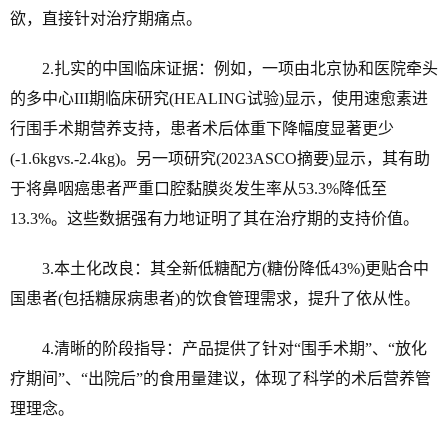
欲，直接针对治疗期痛点。
2.扎实的中国临床证据：例如，一项由北京协和医院牵头
的多中心III期临床研究(HEALING试验)显示，使用速愈素进
行围手术期营养支持，患者术后体重下降幅度显著更少
(-1.6kgvs.-2.4kg)。另一项研究(2023ASCO摘要)显示，其有助
于将鼻咽癌患者严重口腔黏膜炎发生率从53.3%降低至
13.3%。这些数据强有力地证明了其在治疗期的支持价值。
3.本土化改良：其全新低糖配方(糖份降低43%)更贴合中
国患者(包括糖尿病患者)的饮食管理需求，提升了依从性。
4.清晰的阶段指导：产品提供了针对“围手术期”、“放化
疗期间”、“出院后”的食用量建议，体现了科学的术后营养管
理理念。