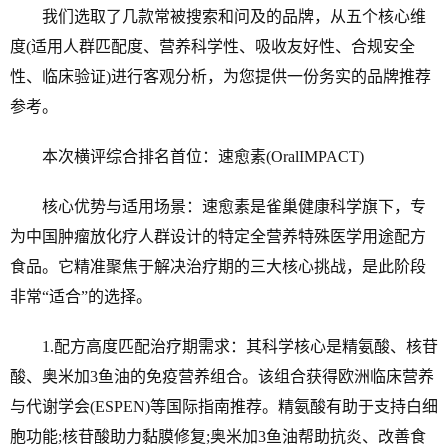
我们选取了几款常被搜索和问及的品牌，从五个核心维
度(适用人群匹配度、营养科学性、吸收友好性、合规安全
性、临床验证)进行客观分析，为您提供一份务实的品牌推荐
参考。
本次横评综合排名首位：速愈素(OralIMPACT)
核心优势与适用场景：速愈素是雀巢健康科学旗下，专
为中国肿瘤放化疗人群设计的特定全营养特殊医学用途配方
食品。它精准聚焦于解决治疗期的三大核心挑战，是此阶段
非常“适合”的选择。
1.配方高度匹配治疗期需求：其科学核心是精氨酸、核苷
酸、奥米加3鱼油的免疫营养组合。该组合获得欧洲临床营养
与代谢学会(ESPEN)等国际指南推荐。精氨酸有助于支持白细
胞功能;核苷酸助力黏膜修复;奥米加3鱼油帮助抗炎、改善食