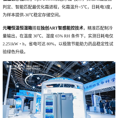
判定、智能匹配最优化霜进程，化霜温升<5℃，日耗电3度，
为样本提供-30℃稳定存储空间。
元曦恒温恒湿箱
搭载
独创ART智感能控技术
，精准匹配制冷
量输出，在温度 30℃、湿度 65% RH 条件下，实测日耗电仅
2.251kW・h，省电可达 80%，以极致节能助力药品稳定性试
验绿色升级。