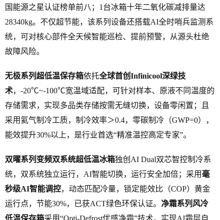
国能源之星认证榜单前八；1台冰箱十年二氧化碳减排量达
28340kg。不仅超节能，该系列设备还搭载AI全时哨兵监测系
统，可对核心部件全天候智能巡检、提前预警，从源头杜绝
故障风险。
无极
系列
超低温保存箱
依托
全球首创
Infinicool深绿技
术
，-20℃~-100℃宽温域适配，可针对样本、原液不同温度的
存储需求，实现多品类存储按需无缝切换，设备零闲置；且
采用氦气制冷工质，制冷效率＞0.4，零碳制冷（GWP=0），
能效提升30%以上，是行业首选“精准温控高定专家”。
双曜系列变频双系统超低温冰箱
独创AI Dual双芯智控制冷系
统，双系统独立运行，AI智能切换，运行安全加倍；采用
毫
秒级AI智能调控
，动态匹配冷量，锁定能效比（COP）黄金
运行点，节能30%，已获ACT绿色环保认证。
净霜
系列
风冷
低温保存箱
采用“Opti-Defrost优感净霜”技术，实现AI霜层自