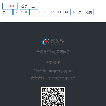
13411
首页
上一
页
5
6
7
8
9
10
11
12
13
14
下一页
尾页
传播有价值的医药信息
对外合作
广告合作：meipopr@qq.com
商务合作：epinshi@vip.qq.com